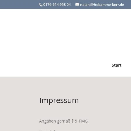
0176-614 958 04
nalani@hebamme-kerr.de
Start
Impressum
Angaben gemäß § 5 TMG: