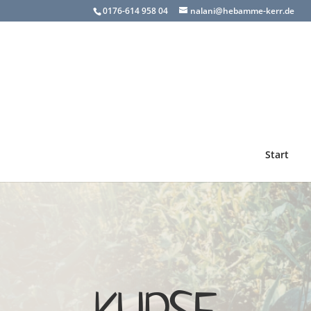
0176-614 958 04
nalani@hebamme-kerr.de
Start